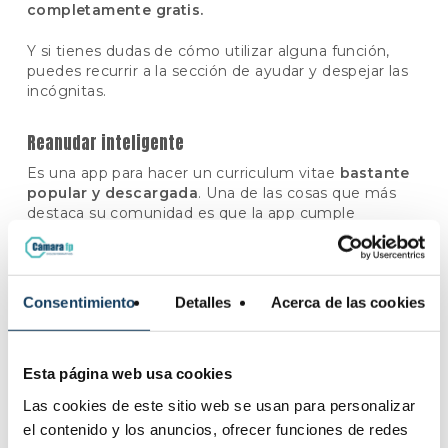
completamente gratis.
Y si tienes dudas de cómo utilizar alguna función,
puedes recurrir a la sección de ayudar y despejar las
incógnitas.
Reanudar inteligente
Es una app para hacer un curriculum vitae
bastante
popular y descargada
. Una de las cosas que más
destaca su comunidad es que la app cumple
realmente lo que promete,
algo muy positivo para
elaborar tu hoja de vida.
Tiene
plantillas para generar un CV
realmente
Consentimiento
Detalles
Acerca de las cookies
profesional en poco tiempo y sin demasiadas
complicaciones. Además, contiene varios perfiles de
muestras que te servirán como guía y tendrás
Esta página web usa cookies
oportunidad de generar tu curriculum en distintos
idiomas.
Las cookies de este sitio web se usan para personalizar
el contenido y los anuncios, ofrecer funciones de redes