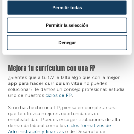
Cámara FP
.
Si tienes una titulación en FP, puedes indicar las
Permitir todas
habilidades y competencias que has adquirido
con ella.
Permitir la selección
Puedes utilizar estas indicaciones básicas para
aprovechar al máximo cada
app para hacer un
Denegar
curriculum vitae
y redactar tu hoja de vida
profesional perfecta.
Mejora tu currículum con una FP
¿Sientes que a tu CV le falta algo que con la
mejor
app para hacer curriculum vitae
no puedes
solucionar? Te damos un consejo profesional: estudia
uno de nuestros
ciclos de FP
.
Si no has hecho una FP, piensa en completar una
que te ofrezca mejores oportunidades de
empleabilidad. Puedes escoger titulaciones de alta
demanda laboral como los
ciclos formativos de
Administración y finanzas
o de Desarrollo de