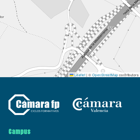
Leaflet
|
©
OpenStreetMap
contributors
Campus