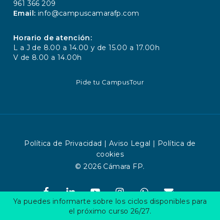
dirigiendo su petición mediante
961 366 209
comunicación escrita a:
Email:
info@campuscamarafp.com
Sociedad de Gestión Cámara Valencia, S.L.
Horario de atención:
L a J de 8.00 a 14.00 y de 15.00 a 17.00h
Calle Poeta Querol, 15
V de 8.00 a 14.00h
Valencia 46002
Teléfono: 963 103 900
Pide tu CampusTour
Email:
info@campuscamarafp.com
Web:
www.campuscamarafp.com
Podrá recabar la tutela de la Agencia
Española de Protección de datos a través
Política de Privacidad
|
Aviso Legal
|
Política de
de su página web www.agpd.es.
cookies
© 2026 Cámara FP.
facebook
linkedin
youtube
instagram
whatsapp
email
Ya puedes informarte sobre los ciclos disponibles para
el próximo curso 26/27.