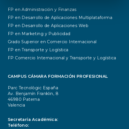
de que sus datos serán comunicados en
caso de ser necesario a Administraciones
FP en Administración y Finanzas
Públicas.
FP en Desarrollo de Aplicaciones Multiplataforma
FP en Desarrollo de Aplicaciones Web
La Sociedad de Gestión Cámara Valencia,
S.L. procederá a tratar los datos de manera
FP en Marketing y Publicidad
lícita, leal, transparente, adecuada y
Grado Superior en Comercio Internacional
pertinente.
FP en Transporte y Logística
De acuerdo con los derechos que confiere
FP Comercio Internacional y Transporte y Logística
la normativa vigente en materia de
protección de datos podrá ejercer los
derechos de acceso, rectificación,
CAMPUS CÁMARA FORMACIÓN PROFESIONAL
limitación de tratamiento, supresión,
portabilidad y oposición al tratamiento de
Parc Tecnològic España
los datos de carácter personal, así como del
Av. Benjamín Franklin, 8
consentimiento prestado para el
46980 Paterna
Valencia
tratamiento de los mismos. Asimismo,
tiene derecho a retirar en cualquier
momento su consentimiento
Secretaría Académica:
anteriormente prestado. En todo caso,
Teléfono: