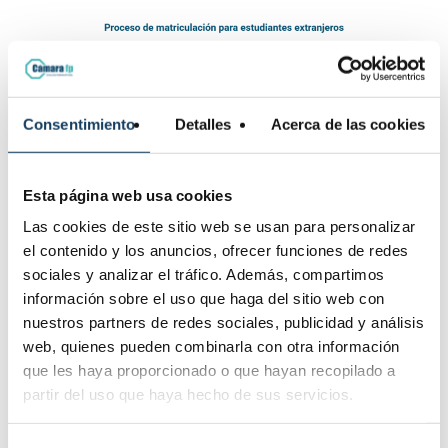
Consentimiento
Detalles
Acerca de las cookies
Esta página web usa cookies
Las cookies de este sitio web se usan para personalizar
el contenido y los anuncios, ofrecer funciones de redes
Homologación de estudios: cómo acreditar
sociales y analizar el tráfico. Además, compartimos
tu titulación previa
información sobre el uso que haga del sitio web con
Otro de los grandes
requisitos para estudiar FP en
nuestros partners de redes sociales, publicidad y análisis
España siendo extranjero
es acreditar tu nivel
web, quienes pueden combinarla con otra información
académico.
que les haya proporcionado o que hayan recopilado a
partir del uso que haya hecho de sus servicios.
Aquí entra en juego la
homologación de estudios
,
que es el proceso por el cual tu título extranjero se
reconoce como equivalente a uno español. Se aplica