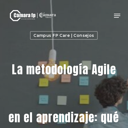
Skip
to
Men
main
Close
content
Menu
Campus FP Care | Consejos
La metodología Agile
en el aprendizaje: qué