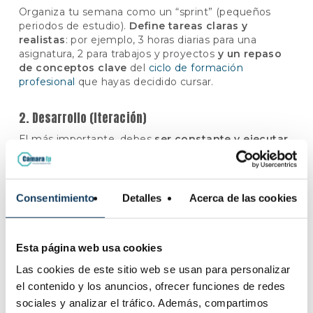
Organiza tu semana como un “sprint” (pequeños
periodos de estudio).
Define tareas claras y
realistas
: por ejemplo, 3 horas diarias para una
asignatura, 2 para trabajos y proyectos
y un repaso
de conceptos clave
del
ciclo de formación
profesional
que hayas decidido cursar.
2. Desarrollo (Iteración)
El más importante, debes
ser constante y ejecutar
la planificación
: estudias, haces ejercicios, trabajas
en equipo o individualmente. Esta fase será
dinámica, no estática.
Consentimiento
Detalles
Acerca de las cookies
3. Pruebas y revisión
Al finalizar el sprint,
revisa lo que has hecho
: test
Esta página web usa cookies
rápidos, feedback del tutor o compañeros, reflexión
sobre lo aprendido. ¿Qué ha funcionado bien?
Las cookies de este sitio web se usan para personalizar
¿Dónde has tenido dificultades?
el contenido y los anuncios, ofrecer funciones de redes
sociales y analizar el tráfico. Además, compartimos