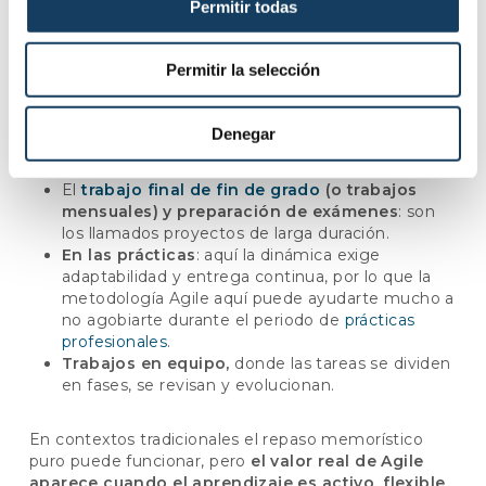
Permitir todas
¿Cuándo usar metodologías ágiles en el
Permitir la selección
aprendizaje?
Ahora que sabes qué es la metodología Agile, verás
Denegar
que es especialmente útil en situaciones como:
El
trabajo final de fin de grado
(o trabajos
mensuales) y preparación de exámenes
: son
los llamados proyectos de larga duración.
En las prácticas
: aquí la dinámica exige
adaptabilidad y entrega continua, por lo que la
metodología Agile aquí puede ayudarte mucho a
no agobiarte durante el periodo de
prácticas
profesionales
.
Trabajos en equipo,
donde las tareas se dividen
en fases, se revisan y evolucionan.
En contextos tradicionales el repaso memorístico
puro puede funcionar, pero
el valor real de Agile
aparece cuando el aprendizaje es activo, flexible