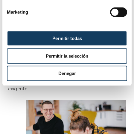
personal.
Marketing
Qué hacer si mi hijo no quiere seguir
estudiando en la universidad
Esta es otra de las
situaciones muy comunes que
Permitir todas
se pueden dar
en la vida de todo estudiante. No
desesperes, esto es una etapa más y, entre todos,
podréis encontrar la solución.
Permitir la selección
Muchas personas
abandonan sus estudios
universitarios
por estar pasando un mal momento,
Denegar
por falta de motivación o porque simplemente no se
ven preparados para recibir una formación tan
exigente.