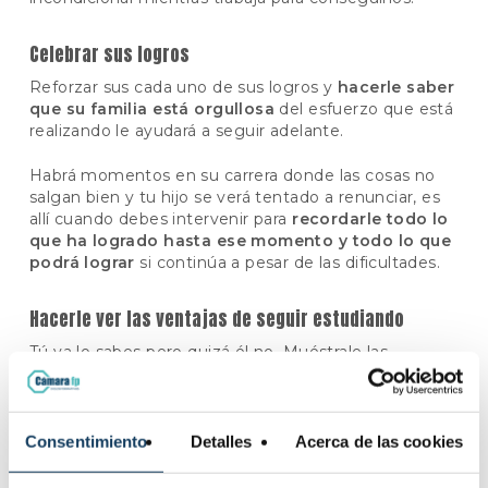
Celebrar sus logros
Reforzar sus cada uno de sus logros y
hacerle saber
que su familia está orgullosa
del esfuerzo que está
realizando le ayudará a seguir adelante.
Habrá momentos en su carrera donde las cosas no
salgan bien y tu hijo se verá tentado a renunciar, es
allí cuando debes intervenir para
recordarle todo lo
que ha logrado hasta ese momento y todo lo que
podrá lograr
si continúa a pesar de las dificultades.
Hacerle ver las ventajas de seguir estudiando
Tú ya lo sabes pero quizá él no. Muéstrale las
ventajas que tiene seguir formándose.
Estudiar es la mejor manera de
fomentar la
creatividad continuamente,
mantenerse
Consentimiento
Detalles
Acerca de las cookies
mentalmente activo, realizar múltiples tareas y
alcanzar objetivos.