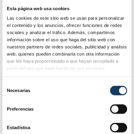
Esta página web usa cookies
Además, seguir formándose aumenta las
probabilidades de
conseguir un puesto de trabajo
Las cookies de este sitio web se usan para personalizar
cualificado y acorde a sus intereses.
el contenido y los anuncios, ofrecer funciones de redes
sociales y analizar el tráfico. Además, compartimos
información sobre el uso que haga del sitio web con
nuestros partners de redes sociales, publicidad y análisis
web, quienes pueden combinarla con otra información
que les haya proporcionado o que hayan recopilado a
partir del uso que haya hecho de sus servicios.
Selección
Necesarias
de
consentimiento
Si estas opciones no le motivan, cuéntale que
podrá
Preferencias
conocer gente nueva
y ampliar su grupo de amigos
con personas afines a él o que
desarrollará
habilidades y destrezas nuevas
que le servirán
Estadística
dentro de cualquier ámbito, tanto laboral como